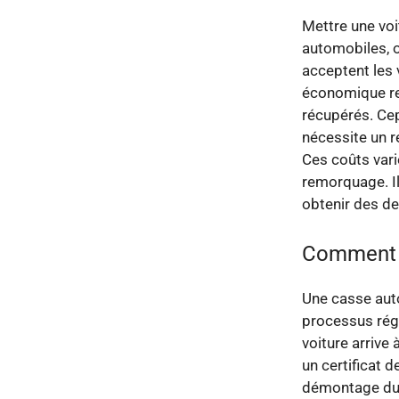
Mettre une voi
automobiles, 
acceptent les 
économique re
récupérés. Cep
nécessite un r
Ces coûts vari
remorquage. Il
obtenir des de
Comment s
Une casse auto
processus régl
voiture arrive 
un certificat 
démontage du v