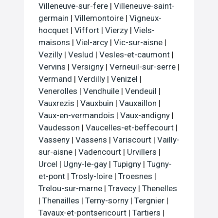
Villeneuve-sur-fere
|
Villeneuve-saint-
germain
|
Villemontoire
|
Vigneux-
hocquet
|
Viffort
|
Vierzy
|
Viels-
maisons
|
Viel-arcy
|
Vic-sur-aisne
|
Vezilly
|
Veslud
|
Vesles-et-caumont
|
Vervins
|
Versigny
|
Verneuil-sur-serre
|
Vermand
|
Verdilly
|
Venizel
|
Venerolles
|
Vendhuile
|
Vendeuil
|
Vauxrezis
|
Vauxbuin
|
Vauxaillon
|
Vaux-en-vermandois
|
Vaux-andigny
|
Vaudesson
|
Vaucelles-et-beffecourt
|
Vasseny
|
Vassens
|
Variscourt
|
Vailly-
sur-aisne
|
Vadencourt
|
Urvillers
|
Urcel
|
Ugny-le-gay
|
Tupigny
|
Tugny-
et-pont
|
Trosly-loire
|
Troesnes
|
Trelou-sur-marne
|
Travecy
|
Thenelles
|
Thenailles
|
Terny-sorny
|
Tergnier
|
Tavaux-et-pontsericourt
|
Tartiers
|