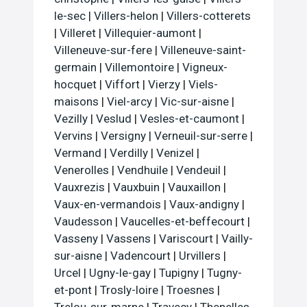
le-sec
|
Villers-helon
|
Villers-cotterets
|
Villeret
|
Villequier-aumont
|
Villeneuve-sur-fere
|
Villeneuve-saint-
germain
|
Villemontoire
|
Vigneux-
hocquet
|
Viffort
|
Vierzy
|
Viels-
maisons
|
Viel-arcy
|
Vic-sur-aisne
|
Vezilly
|
Veslud
|
Vesles-et-caumont
|
Vervins
|
Versigny
|
Verneuil-sur-serre
|
Vermand
|
Verdilly
|
Venizel
|
Venerolles
|
Vendhuile
|
Vendeuil
|
Vauxrezis
|
Vauxbuin
|
Vauxaillon
|
Vaux-en-vermandois
|
Vaux-andigny
|
Vaudesson
|
Vaucelles-et-beffecourt
|
Vasseny
|
Vassens
|
Variscourt
|
Vailly-
sur-aisne
|
Vadencourt
|
Urvillers
|
Urcel
|
Ugny-le-gay
|
Tupigny
|
Tugny-
et-pont
|
Trosly-loire
|
Troesnes
|