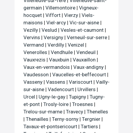
Villeneuve-sur-fere
|
Villeneuve-saint-
germain
|
Villemontoire
|
Vigneux-
hocquet
|
Viffort
|
Vierzy
|
Viels-
maisons
|
Viel-arcy
|
Vic-sur-aisne
|
Vezilly
|
Veslud
|
Vesles-et-caumont
|
Vervins
|
Versigny
|
Verneuil-sur-serre
|
Vermand
|
Verdilly
|
Venizel
|
Venerolles
|
Vendhuile
|
Vendeuil
|
Vauxrezis
|
Vauxbuin
|
Vauxaillon
|
Vaux-en-vermandois
|
Vaux-andigny
|
Vaudesson
|
Vaucelles-et-beffecourt
|
Vasseny
|
Vassens
|
Variscourt
|
Vailly-
sur-aisne
|
Vadencourt
|
Urvillers
|
Urcel
|
Ugny-le-gay
|
Tupigny
|
Tugny-
et-pont
|
Trosly-loire
|
Troesnes
|
Trelou-sur-marne
|
Travecy
|
Thenelles
|
Thenailles
|
Terny-sorny
|
Tergnier
|
Tavaux-et-pontsericourt
|
Tartiers
|