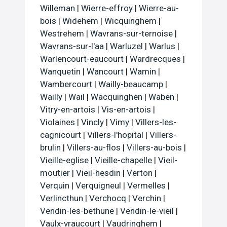
Willeman
|
Wierre-effroy
|
Wierre-au-
bois
|
Widehem
|
Wicquinghem
|
Westrehem
|
Wavrans-sur-ternoise
|
Wavrans-sur-l'aa
|
Warluzel
|
Warlus
|
Warlencourt-eaucourt
|
Wardrecques
|
Wanquetin
|
Wancourt
|
Wamin
|
Wambercourt
|
Wailly-beaucamp
|
Wailly
|
Wail
|
Wacquinghen
|
Waben
|
Vitry-en-artois
|
Vis-en-artois
|
Violaines
|
Vincly
|
Vimy
|
Villers-les-
cagnicourt
|
Villers-l'hopital
|
Villers-
brulin
|
Villers-au-flos
|
Villers-au-bois
|
Vieille-eglise
|
Vieille-chapelle
|
Vieil-
moutier
|
Vieil-hesdin
|
Verton
|
Verquin
|
Verquigneul
|
Vermelles
|
Verlincthun
|
Verchocq
|
Verchin
|
Vendin-les-bethune
|
Vendin-le-vieil
|
Vaulx-vraucourt
|
Vaudringhem
|