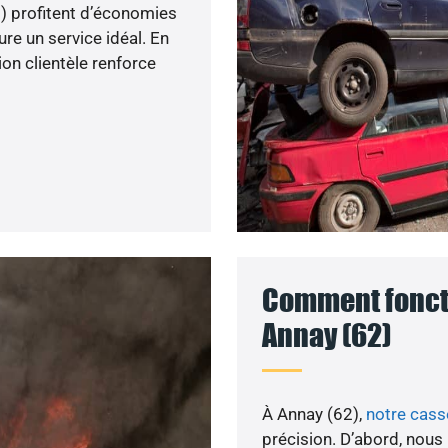
62) profitent d’économies
ure un service idéal. En
ion clientèle renforce
Comment foncti
Annay (62)
À Annay (62),
notre cas
précision. D’abord, nous