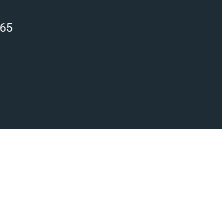
 65
ant au rebut ?