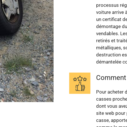
processus régl
voiture arrive 
un certificat 
démontage du v
vendables. Le
retirés et tra
métalliques, s
destruction est
démantelée c
Comment a
Pour acheter d
casses proches
dont vous avez
site web pour 
casse, apporte