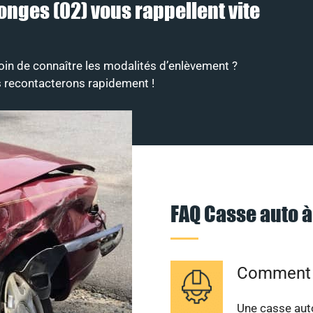
onges (02) vous rappellent vite
in de connaître les modalités d’enlèvement ?
s recontacterons rapidement !
FAQ Casse auto 
Comment s
Une casse auto