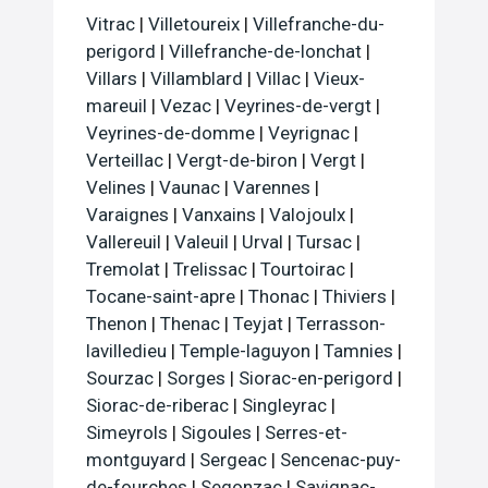
Vitrac
|
Villetoureix
|
Villefranche-du-
perigord
|
Villefranche-de-lonchat
|
Villars
|
Villamblard
|
Villac
|
Vieux-
mareuil
|
Vezac
|
Veyrines-de-vergt
|
Veyrines-de-domme
|
Veyrignac
|
Verteillac
|
Vergt-de-biron
|
Vergt
|
Velines
|
Vaunac
|
Varennes
|
Varaignes
|
Vanxains
|
Valojoulx
|
Vallereuil
|
Valeuil
|
Urval
|
Tursac
|
Tremolat
|
Trelissac
|
Tourtoirac
|
Tocane-saint-apre
|
Thonac
|
Thiviers
|
Thenon
|
Thenac
|
Teyjat
|
Terrasson-
lavilledieu
|
Temple-laguyon
|
Tamnies
|
Sourzac
|
Sorges
|
Siorac-en-perigord
|
Siorac-de-riberac
|
Singleyrac
|
Simeyrols
|
Sigoules
|
Serres-et-
montguyard
|
Sergeac
|
Sencenac-puy-
de-fourches
|
Segonzac
|
Savignac-