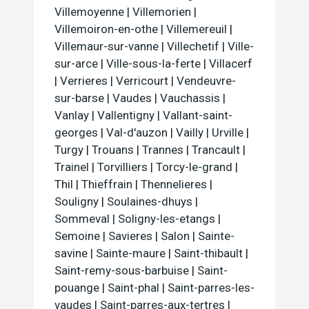
Villemoyenne
|
Villemorien
|
Villemoiron-en-othe
|
Villemereuil
|
Villemaur-sur-vanne
|
Villechetif
|
Ville-
sur-arce
|
Ville-sous-la-ferte
|
Villacerf
|
Verrieres
|
Verricourt
|
Vendeuvre-
sur-barse
|
Vaudes
|
Vauchassis
|
Vanlay
|
Vallentigny
|
Vallant-saint-
georges
|
Val-d'auzon
|
Vailly
|
Urville
|
Turgy
|
Trouans
|
Trannes
|
Trancault
|
Trainel
|
Torvilliers
|
Torcy-le-grand
|
Thil
|
Thieffrain
|
Thennelieres
|
Souligny
|
Soulaines-dhuys
|
Sommeval
|
Soligny-les-etangs
|
Semoine
|
Savieres
|
Salon
|
Sainte-
savine
|
Sainte-maure
|
Saint-thibault
|
Saint-remy-sous-barbuise
|
Saint-
pouange
|
Saint-phal
|
Saint-parres-les-
vaudes
|
Saint-parres-aux-tertres
|