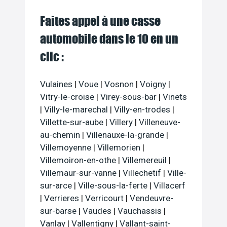
Faites appel à une casse
automobile dans le 10 en un
clic :
Vulaines
|
Voue
|
Vosnon
|
Voigny
|
Vitry-le-croise
|
Virey-sous-bar
|
Vinets
|
Villy-le-marechal
|
Villy-en-trodes
|
Villette-sur-aube
|
Villery
|
Villeneuve-
au-chemin
|
Villenauxe-la-grande
|
Villemoyenne
|
Villemorien
|
Villemoiron-en-othe
|
Villemereuil
|
Villemaur-sur-vanne
|
Villechetif
|
Ville-
sur-arce
|
Ville-sous-la-ferte
|
Villacerf
|
Verrieres
|
Verricourt
|
Vendeuvre-
sur-barse
|
Vaudes
|
Vauchassis
|
Vanlay
|
Vallentigny
|
Vallant-saint-