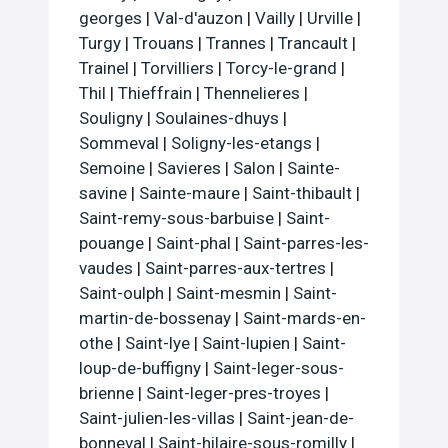
georges
|
Val-d'auzon
|
Vailly
|
Urville
|
Turgy
|
Trouans
|
Trannes
|
Trancault
|
Trainel
|
Torvilliers
|
Torcy-le-grand
|
Thil
|
Thieffrain
|
Thennelieres
|
Souligny
|
Soulaines-dhuys
|
Sommeval
|
Soligny-les-etangs
|
Semoine
|
Savieres
|
Salon
|
Sainte-
savine
|
Sainte-maure
|
Saint-thibault
|
Saint-remy-sous-barbuise
|
Saint-
pouange
|
Saint-phal
|
Saint-parres-les-
vaudes
|
Saint-parres-aux-tertres
|
Saint-oulph
|
Saint-mesmin
|
Saint-
martin-de-bossenay
|
Saint-mards-en-
othe
|
Saint-lye
|
Saint-lupien
|
Saint-
loup-de-buffigny
|
Saint-leger-sous-
brienne
|
Saint-leger-pres-troyes
|
Saint-julien-les-villas
|
Saint-jean-de-
bonneval
|
Saint-hilaire-sous-romilly
|