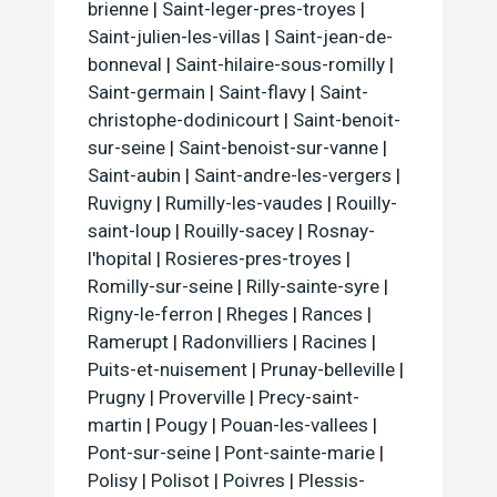
brienne
|
Saint-leger-pres-troyes
|
Saint-julien-les-villas
|
Saint-jean-de-
bonneval
|
Saint-hilaire-sous-romilly
|
Saint-germain
|
Saint-flavy
|
Saint-
christophe-dodinicourt
|
Saint-benoit-
sur-seine
|
Saint-benoist-sur-vanne
|
Saint-aubin
|
Saint-andre-les-vergers
|
Ruvigny
|
Rumilly-les-vaudes
|
Rouilly-
saint-loup
|
Rouilly-sacey
|
Rosnay-
l'hopital
|
Rosieres-pres-troyes
|
Romilly-sur-seine
|
Rilly-sainte-syre
|
Rigny-le-ferron
|
Rheges
|
Rances
|
Ramerupt
|
Radonvilliers
|
Racines
|
Puits-et-nuisement
|
Prunay-belleville
|
Prugny
|
Proverville
|
Precy-saint-
martin
|
Pougy
|
Pouan-les-vallees
|
Pont-sur-seine
|
Pont-sainte-marie
|
Polisy
|
Polisot
|
Poivres
|
Plessis-