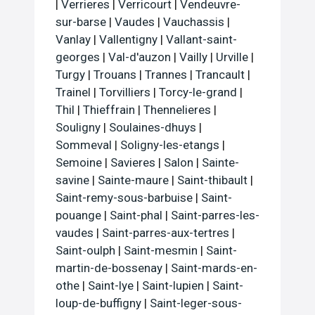
|
Verrieres
|
Verricourt
|
Vendeuvre-
sur-barse
|
Vaudes
|
Vauchassis
|
Vanlay
|
Vallentigny
|
Vallant-saint-
georges
|
Val-d'auzon
|
Vailly
|
Urville
|
Turgy
|
Trouans
|
Trannes
|
Trancault
|
Trainel
|
Torvilliers
|
Torcy-le-grand
|
Thil
|
Thieffrain
|
Thennelieres
|
Souligny
|
Soulaines-dhuys
|
Sommeval
|
Soligny-les-etangs
|
Semoine
|
Savieres
|
Salon
|
Sainte-
savine
|
Sainte-maure
|
Saint-thibault
|
Saint-remy-sous-barbuise
|
Saint-
pouange
|
Saint-phal
|
Saint-parres-les-
vaudes
|
Saint-parres-aux-tertres
|
Saint-oulph
|
Saint-mesmin
|
Saint-
martin-de-bossenay
|
Saint-mards-en-
othe
|
Saint-lye
|
Saint-lupien
|
Saint-
loup-de-buffigny
|
Saint-leger-sous-