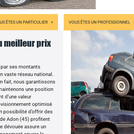
US ÊTES UN PARTICULIER
VOUS ÊTES UN PROFESSIONNEL
u meilleur prix
 par ses montants
 vaste réseau national.
En fait, nous garantissons
s maintenons une position
nt d’une valeur
rovisionnement optimisé
possibilité d’offrir des
de Adon (45) profitent
pe dévouée assure un
engagement envers la