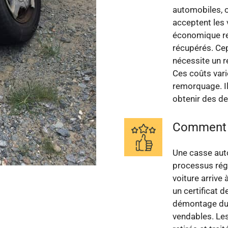
automobiles, 
acceptent les 
économique re
récupérés. Cep
nécessite un r
Ces coûts vari
remorquage. Il
obtenir des de
Comment s
Une casse auto
processus régl
voiture arrive 
un certificat 
démontage du v
vendables. Le