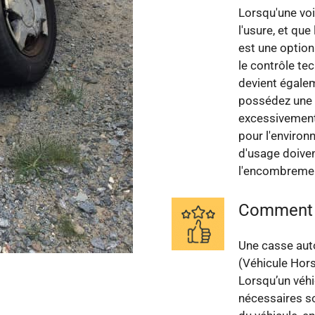
Lorsqu'une voi
l'usure, et qu
est une option
le contrôle te
devient égalem
possédez une 
excessivement,
pour l'environ
d'usage doiven
l'encombreme
Comment f
Une casse aut
(Véhicule Hors
Lorsqu’un véhi
nécessaires so