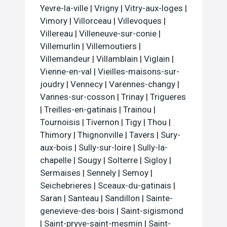
Yevre-la-ville
|
Vrigny
|
Vitry-aux-loges
|
Vimory
|
Villorceau
|
Villevoques
|
Villereau
|
Villeneuve-sur-conie
|
Villemurlin
|
Villemoutiers
|
Villemandeur
|
Villamblain
|
Viglain
|
Vienne-en-val
|
Vieilles-maisons-sur-
joudry
|
Vennecy
|
Varennes-changy
|
Vannes-sur-cosson
|
Trinay
|
Trigueres
|
Treilles-en-gatinais
|
Trainou
|
Tournoisis
|
Tivernon
|
Tigy
|
Thou
|
Thimory
|
Thignonville
|
Tavers
|
Sury-
aux-bois
|
Sully-sur-loire
|
Sully-la-
chapelle
|
Sougy
|
Solterre
|
Sigloy
|
Sermaises
|
Sennely
|
Semoy
|
Seichebrieres
|
Sceaux-du-gatinais
|
Saran
|
Santeau
|
Sandillon
|
Sainte-
genevieve-des-bois
|
Saint-sigismond
|
Saint-pryve-saint-mesmin
|
Saint-