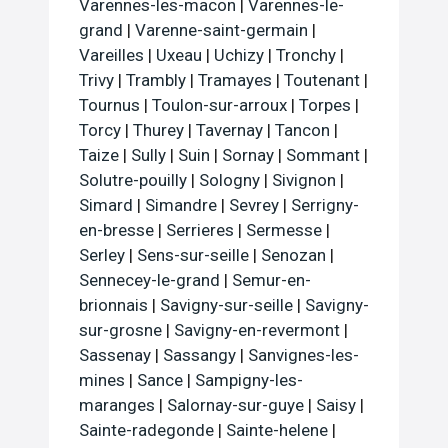
Varennes-les-macon
|
Varennes-le-
grand
|
Varenne-saint-germain
|
Vareilles
|
Uxeau
|
Uchizy
|
Tronchy
|
Trivy
|
Trambly
|
Tramayes
|
Toutenant
|
Tournus
|
Toulon-sur-arroux
|
Torpes
|
Torcy
|
Thurey
|
Tavernay
|
Tancon
|
Taize
|
Sully
|
Suin
|
Sornay
|
Sommant
|
Solutre-pouilly
|
Sologny
|
Sivignon
|
Simard
|
Simandre
|
Sevrey
|
Serrigny-
en-bresse
|
Serrieres
|
Sermesse
|
Serley
|
Sens-sur-seille
|
Senozan
|
Sennecey-le-grand
|
Semur-en-
brionnais
|
Savigny-sur-seille
|
Savigny-
sur-grosne
|
Savigny-en-revermont
|
Sassenay
|
Sassangy
|
Sanvignes-les-
mines
|
Sance
|
Sampigny-les-
maranges
|
Salornay-sur-guye
|
Saisy
|
Sainte-radegonde
|
Sainte-helene
|