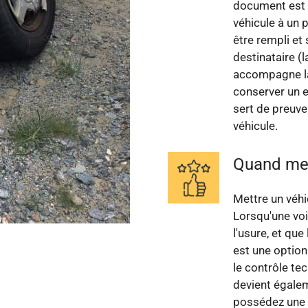
document est e
véhicule à un 
être rempli et 
destinataire (l
accompagne la
conserver un e
sert de preuve
véhicule.
Quand met
Mettre un véhi
Lorsqu'une voi
l'usure, et qu
est une option
le contrôle te
devient égalem
possédez une 