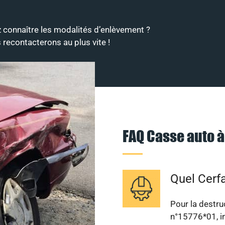
 connaître les modalités d’enlèvement ?
 recontacterons au plus vite !
FAQ Casse auto à
Quel Cerfa
Pour la destruc
n°15776*01, in