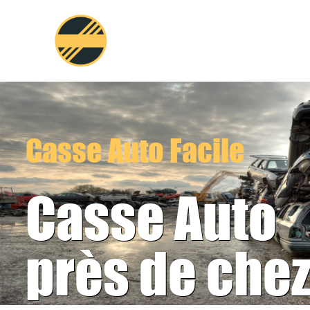
Aller
au
contenu
Casse Auto Facile
Casse Auto
près de chez