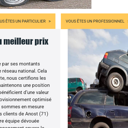
US ÊTES UN PARTICULIER
VOUS ÊTES UN PROFESSIONNEL
u meilleur prix
e par ses montants
 réseau national. Cela
te, nous certifions les
 maintenons une position
bénéficient d’une valeur
provisionnement optimisé
nous sommes en mesure
es clients de Anost (71)
otre équipe dévouée
engagement envers la