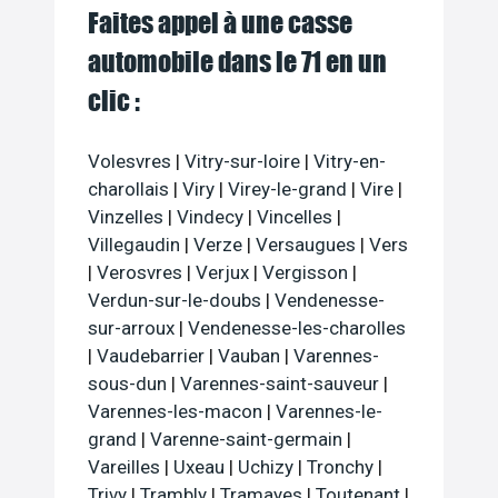
Faites appel à une casse
automobile dans le 71 en un
clic :
Volesvres
|
Vitry-sur-loire
|
Vitry-en-
charollais
|
Viry
|
Virey-le-grand
|
Vire
|
Vinzelles
|
Vindecy
|
Vincelles
|
Villegaudin
|
Verze
|
Versaugues
|
Vers
|
Verosvres
|
Verjux
|
Vergisson
|
Verdun-sur-le-doubs
|
Vendenesse-
sur-arroux
|
Vendenesse-les-charolles
|
Vaudebarrier
|
Vauban
|
Varennes-
sous-dun
|
Varennes-saint-sauveur
|
Varennes-les-macon
|
Varennes-le-
grand
|
Varenne-saint-germain
|
Vareilles
|
Uxeau
|
Uchizy
|
Tronchy
|
Trivy
|
Trambly
|
Tramayes
|
Toutenant
|