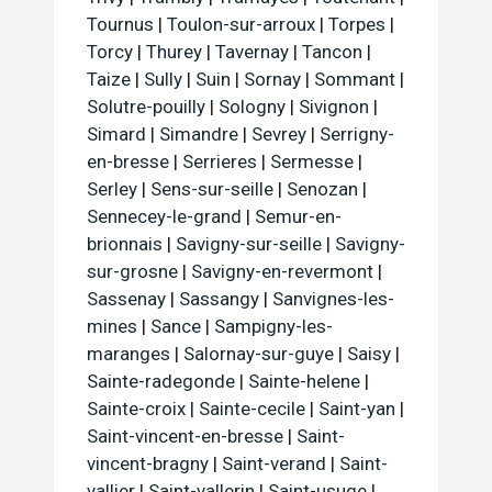
Tournus
|
Toulon-sur-arroux
|
Torpes
|
Torcy
|
Thurey
|
Tavernay
|
Tancon
|
Taize
|
Sully
|
Suin
|
Sornay
|
Sommant
|
Solutre-pouilly
|
Sologny
|
Sivignon
|
Simard
|
Simandre
|
Sevrey
|
Serrigny-
en-bresse
|
Serrieres
|
Sermesse
|
Serley
|
Sens-sur-seille
|
Senozan
|
Sennecey-le-grand
|
Semur-en-
brionnais
|
Savigny-sur-seille
|
Savigny-
sur-grosne
|
Savigny-en-revermont
|
Sassenay
|
Sassangy
|
Sanvignes-les-
mines
|
Sance
|
Sampigny-les-
maranges
|
Salornay-sur-guye
|
Saisy
|
Sainte-radegonde
|
Sainte-helene
|
Sainte-croix
|
Sainte-cecile
|
Saint-yan
|
Saint-vincent-en-bresse
|
Saint-
vincent-bragny
|
Saint-verand
|
Saint-
vallier
|
Saint-vallerin
|
Saint-usuge
|