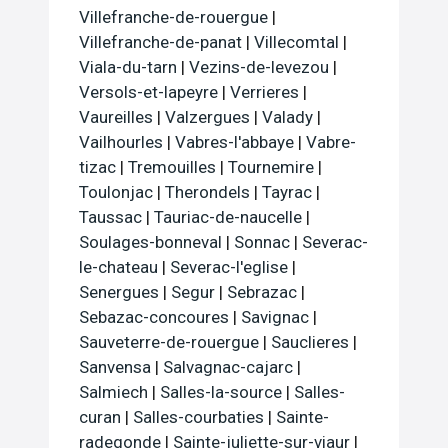
Villefranche-de-rouergue
|
Villefranche-de-panat
|
Villecomtal
|
Viala-du-tarn
|
Vezins-de-levezou
|
Versols-et-lapeyre
|
Verrieres
|
Vaureilles
|
Valzergues
|
Valady
|
Vailhourles
|
Vabres-l'abbaye
|
Vabre-
tizac
|
Tremouilles
|
Tournemire
|
Toulonjac
|
Therondels
|
Tayrac
|
Taussac
|
Tauriac-de-naucelle
|
Soulages-bonneval
|
Sonnac
|
Severac-
le-chateau
|
Severac-l'eglise
|
Senergues
|
Segur
|
Sebrazac
|
Sebazac-concoures
|
Savignac
|
Sauveterre-de-rouergue
|
Sauclieres
|
Sanvensa
|
Salvagnac-cajarc
|
Salmiech
|
Salles-la-source
|
Salles-
curan
|
Salles-courbaties
|
Sainte-
radegonde
|
Sainte-juliette-sur-viaur
|