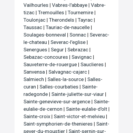
Vailhourles
|
Vabres-l'abbaye
|
Vabre-
tizac
|
Tremouilles
|
Tournemire
|
Toulonjac
|
Therondels
|
Tayrac
|
Taussac
|
Tauriac-de-naucelle
|
Soulages-bonneval
|
Sonnac
|
Severac-
le-chateau
|
Severac-l'eglise
|
Senergues
|
Segur
|
Sebrazac
|
Sebazac-concoures
|
Savignac
|
Sauveterre-de-rouergue
|
Sauclieres
|
Sanvensa
|
Salvagnac-cajarc
|
Salmiech
|
Salles-la-source
|
Salles-
curan
|
Salles-courbaties
|
Sainte-
radegonde
|
Sainte-juliette-sur-viaur
|
Sainte-genevieve-sur-argence
|
Sainte-
eulalie-de-cernon
|
Sainte-eulalie-d'olt
|
Sainte-croix
|
Saint-victor-et-melvieu
|
Saint-symphorien-de-thenieres
|
Saint-
sever-du-moustier
|
Saint-sernin-sur-