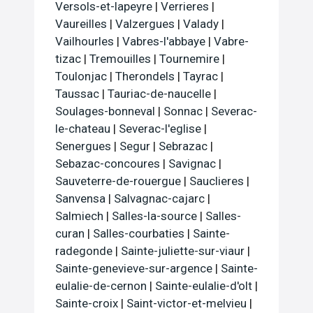
Versols-et-lapeyre
|
Verrieres
|
Vaureilles
|
Valzergues
|
Valady
|
Vailhourles
|
Vabres-l'abbaye
|
Vabre-
tizac
|
Tremouilles
|
Tournemire
|
Toulonjac
|
Therondels
|
Tayrac
|
Taussac
|
Tauriac-de-naucelle
|
Soulages-bonneval
|
Sonnac
|
Severac-
le-chateau
|
Severac-l'eglise
|
Senergues
|
Segur
|
Sebrazac
|
Sebazac-concoures
|
Savignac
|
Sauveterre-de-rouergue
|
Sauclieres
|
Sanvensa
|
Salvagnac-cajarc
|
Salmiech
|
Salles-la-source
|
Salles-
curan
|
Salles-courbaties
|
Sainte-
radegonde
|
Sainte-juliette-sur-viaur
|
Sainte-genevieve-sur-argence
|
Sainte-
eulalie-de-cernon
|
Sainte-eulalie-d'olt
|
Sainte-croix
|
Saint-victor-et-melvieu
|