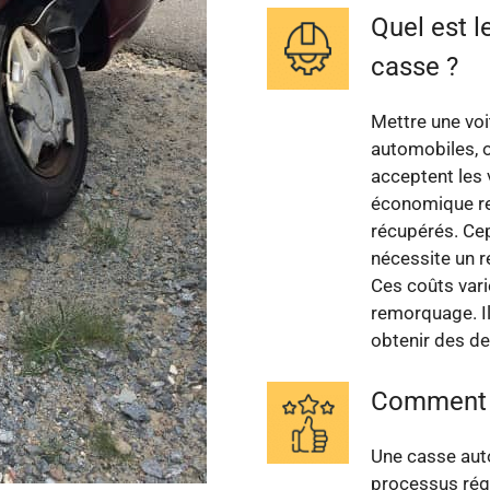
Quel est l
casse ?
Mettre une voi
automobiles, 
acceptent les 
économique re
récupérés. Cep
nécessite un r
Ces coûts vari
remorquage. Il
obtenir des de
Comment s
Une casse auto
processus régl