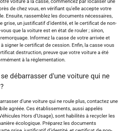
tre voiture à la casse, commencez par localiser une
rès de chez vous, en vérifiant qu'elle accepte votre
le. Ensuite, rassemblez les documents nécessaires,
grise, un justificatif d'identité, et le certificat de non-
ous que la voiture est en état de rouler ; sinon,
remorquage. Informez la casse de votre arrivée et
 signer le certificat de cession. Enfin, la casse vous
rtificat destruction, preuve que votre voiture a été
ormément à la réglementation.
e débarrasser d'une voiture qui ne
 ?
rrasser d'une voiture qui ne roule plus, contactez une
ile agréée. Ces établissements, aussi appelés
éhicules Hors d'Usage), sont habilités à recycler les
manière écologique. Préparez les documents
rte grise, justificatif d'identité, et certificat de non-