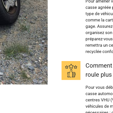
Pour amener vo
casse agréée p
type de véhicu
comme la carte 
gage. Assurez-v
organisez son 
préparez-vous à
remettra un ce
recyclée conf
Comment s
roule plus
Pour vous déba
casse automob
centres VHU (V
véhicules de 
nécessaires : ca