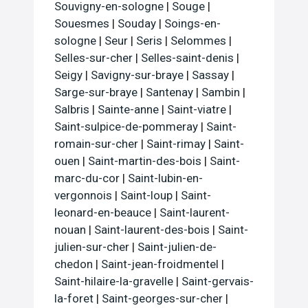
Souvigny-en-sologne
|
Souge
|
Souesmes
|
Souday
|
Soings-en-
sologne
|
Seur
|
Seris
|
Selommes
|
Selles-sur-cher
|
Selles-saint-denis
|
Seigy
|
Savigny-sur-braye
|
Sassay
|
Sarge-sur-braye
|
Santenay
|
Sambin
|
Salbris
|
Sainte-anne
|
Saint-viatre
|
Saint-sulpice-de-pommeray
|
Saint-
romain-sur-cher
|
Saint-rimay
|
Saint-
ouen
|
Saint-martin-des-bois
|
Saint-
marc-du-cor
|
Saint-lubin-en-
vergonnois
|
Saint-loup
|
Saint-
leonard-en-beauce
|
Saint-laurent-
nouan
|
Saint-laurent-des-bois
|
Saint-
julien-sur-cher
|
Saint-julien-de-
chedon
|
Saint-jean-froidmentel
|
Saint-hilaire-la-gravelle
|
Saint-gervais-
la-foret
|
Saint-georges-sur-cher
|