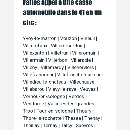
Faites appel à une casse
automobile dans le 41 en un
clic :
Yvoy-le-marron
|
Vouzon
|
Vineuil
|
Villiersfaux
|
Villiers-sur-loir
|
Villexanton
|
Villetrun
|
Villeromain
|
Villermain
|
Villerbon
|
Villerable
|
Villeny
|
Villemardy
|
Villeherviers
|
Villefrancoeur
|
Villefranche-sur-cher
|
Villedieu-le-chateau
|
Villechauve
|
Villebarou
|
Vievy-le-raye
|
Veuves
|
Vernou-en-sologne
|
Verdes
|
Vendome
|
Vallieres-les-grandes
|
Troo
|
Tour-en-sologne
|
Thoury
|
Thore-la-rochette
|
Thesee
|
Thenay
|
Theillay
|
Ternay
|
Talcy
|
Suevres
|