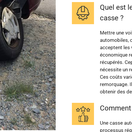
Quel est l
casse ?
Mettre une voi
automobiles, 
acceptent les 
économique re
récupérés. Cep
nécessite un r
Ces coûts vari
remorquage. Il
obtenir des de
Comment s
Une casse auto
processus régl