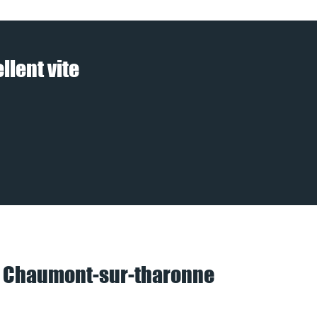
lent vite
à Chaumont-sur-tharonne