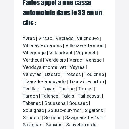
Faites appel à une casse
automobile dans le 33 en un
clic :
Yvrac
|
Virsac
|
Virelade
|
Villeneuve
|
Villenave-de-rions
|
Villenave-d-ornon
|
Villegouge
|
Villandraut
|
Vignonet
|
Vertheuil
|
Verdelais
|
Verac
|
Vensac
|
Vendays-montalivet
|
Vayres
|
Valeyrac
|
Uzeste
|
Tresses
|
Toulenne
|
Tizac-de-lapouyade
|
Tizac-de-curton
|
Teuillac
|
Tayac
|
Tauriac
|
Tarnes
|
Targon
|
Talence
|
Talais
|
Taillecavat
|
Tabanac
|
Soussans
|
Soussac
|
Soulignac
|
Soulac-sur-mer
|
Sigalens
|
Sendets
|
Semens
|
Savignac-de-l'isle
|
Savignac
|
Sauviac
|
Sauveterre-de-