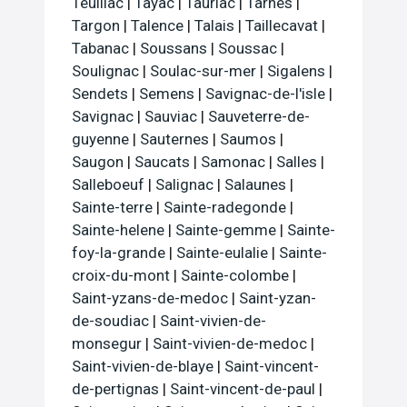
Teuillac
|
Tayac
|
Tauriac
|
Tarnes
|
Targon
|
Talence
|
Talais
|
Taillecavat
|
Tabanac
|
Soussans
|
Soussac
|
Soulignac
|
Soulac-sur-mer
|
Sigalens
|
Sendets
|
Semens
|
Savignac-de-l'isle
|
Savignac
|
Sauviac
|
Sauveterre-de-
guyenne
|
Sauternes
|
Saumos
|
Saugon
|
Saucats
|
Samonac
|
Salles
|
Salleboeuf
|
Salignac
|
Salaunes
|
Sainte-terre
|
Sainte-radegonde
|
Sainte-helene
|
Sainte-gemme
|
Sainte-
foy-la-grande
|
Sainte-eulalie
|
Sainte-
croix-du-mont
|
Sainte-colombe
|
Saint-yzans-de-medoc
|
Saint-yzan-
de-soudiac
|
Saint-vivien-de-
monsegur
|
Saint-vivien-de-medoc
|
Saint-vivien-de-blaye
|
Saint-vincent-
de-pertignas
|
Saint-vincent-de-paul
|