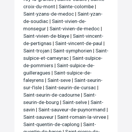
croix-du-mont
|
Sainte-colombe
|
Saint-yzans-de-medoc
|
Saint-yzan-
de-soudiac
|
Saint-vivien-de-
monsegur
|
Saint-vivien-de-medoc
|
Saint-vivien-de-blaye
|
Saint-vincent-
de-pertignas
|
Saint-vincent-de-paul
|
Saint-trojan
|
Saint-symphorien
|
Saint-
sulpice-et-cameyrac
|
Saint-sulpice-
de-pommiers
|
Saint-sulpice-de-
guilleragues
|
Saint-sulpice-de-
faleyrens
|
Saint-seve
|
Saint-seurin-
sur-l'isle
|
Saint-seurin-de-cursac
|
Saint-seurin-de-cadourne
|
Saint-
seurin-de-bourg
|
Saint-selve
|
Saint-
savin
|
Saint-sauveur-de-puynormand
|
Saint-sauveur
|
Saint-romain-la-virvee
|
Saint-quentin-de-caplong
|
Saint-
quentin-de-baron
|
Saint-pierre-de-