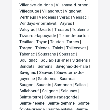
Villenave-de-rions
|
Villenave-d-ornon
|
Villegouge
|
Villandraut
|
Vignonet
|
Vertheuil
|
Verdelais
|
Verac
|
Vensac
|
Vendays-montalivet
|
Vayres
|
Valeyrac
|
Uzeste
|
Tresses
|
Toulenne
|
Tizac-de-lapouyade
|
Tizac-de-curton
|
Teuillac
|
Tayac
|
Tauriac
|
Tarnes
|
Targon
|
Talence
|
Talais
|
Taillecavat
|
Tabanac
|
Soussans
|
Soussac
|
Soulignac
|
Soulac-sur-mer
|
Sigalens
|
Sendets
|
Semens
|
Savignac-de-l'isle
|
Savignac
|
Sauviac
|
Sauveterre-de-
guyenne
|
Sauternes
|
Saumos
|
Saugon
|
Saucats
|
Samonac
|
Salles
|
Salleboeuf
|
Salignac
|
Salaunes
|
Sainte-terre
|
Sainte-radegonde
|
Sainte-helene
|
Sainte-gemme
|
Sainte-
foy-la-grande
|
Sainte-eulalie
|
Sainte-