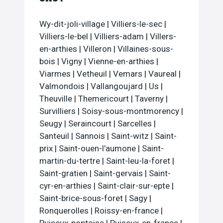
Wy-dit-joli-village
|
Villiers-le-sec
|
Villiers-le-bel
|
Villiers-adam
|
Villers-
en-arthies
|
Villeron
|
Villaines-sous-
bois
|
Vigny
|
Vienne-en-arthies
|
Viarmes
|
Vetheuil
|
Vemars
|
Vaureal
|
Valmondois
|
Vallangoujard
|
Us
|
Theuville
|
Themericourt
|
Taverny
|
Survilliers
|
Soisy-sous-montmorency
|
Seugy
|
Seraincourt
|
Sarcelles
|
Santeuil
|
Sannois
|
Saint-witz
|
Saint-
prix
|
Saint-ouen-l'aumone
|
Saint-
martin-du-tertre
|
Saint-leu-la-foret
|
Saint-gratien
|
Saint-gervais
|
Saint-
cyr-en-arthies
|
Saint-clair-sur-epte
|
Saint-brice-sous-foret
|
Sagy
|
Ronquerolles
|
Roissy-en-france
|
Puiseux-pontoise
|
Puiseux-en-france
|