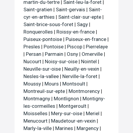
martin-du-tertre
|
Saint-leu-la-foret
|
Saint-gratien
|
Saint-gervais
|
Saint-
cyr-en-arthies
|
Saint-clair-sur-epte
|
Saint-brice-sous-foret
|
Sagy
|
Ronquerolles
|
Roissy-en-france
|
Puiseux-pontoise
|
Puiseux-en-france
|
Presles
|
Pontoise
|
Piscop
|
Pierrelaye
|
Persan
|
Parmain
|
Osny
|
Omerville
|
Nucourt
|
Noisy-sur-oise
|
Nointel
|
Neuville-sur-oise
|
Neuilly-en-vexin
|
Nesles-la-vallee
|
Nerville-la-foret
|
Moussy
|
Mours
|
Montsoult
|
Montreuil-sur-epte
|
Montmorency
|
Montmagny
|
Montlignon
|
Montigny-
les-cormeilles
|
Montgeroult
|
Moisselles
|
Mery-sur-oise
|
Meriel
|
Menucourt
|
Maudetour-en-vexin
|
Marly-la-ville
|
Marines
|
Margency
|