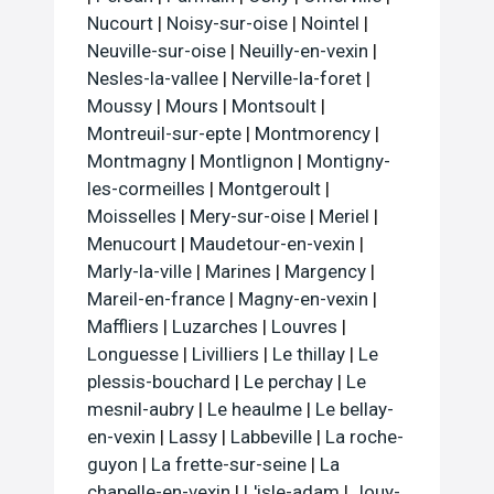
Nucourt
|
Noisy-sur-oise
|
Nointel
|
Neuville-sur-oise
|
Neuilly-en-vexin
|
Nesles-la-vallee
|
Nerville-la-foret
|
Moussy
|
Mours
|
Montsoult
|
Montreuil-sur-epte
|
Montmorency
|
Montmagny
|
Montlignon
|
Montigny-
les-cormeilles
|
Montgeroult
|
Moisselles
|
Mery-sur-oise
|
Meriel
|
Menucourt
|
Maudetour-en-vexin
|
Marly-la-ville
|
Marines
|
Margency
|
Mareil-en-france
|
Magny-en-vexin
|
Maffliers
|
Luzarches
|
Louvres
|
Longuesse
|
Livilliers
|
Le thillay
|
Le
plessis-bouchard
|
Le perchay
|
Le
mesnil-aubry
|
Le heaulme
|
Le bellay-
en-vexin
|
Lassy
|
Labbeville
|
La roche-
guyon
|
La frette-sur-seine
|
La
chapelle-en-vexin
|
L'isle-adam
|
Jouy-