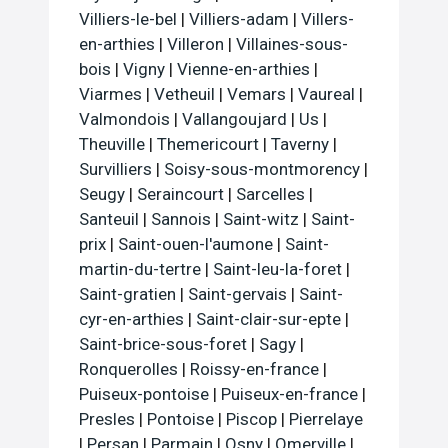
Villiers-le-bel
|
Villiers-adam
|
Villers-
en-arthies
|
Villeron
|
Villaines-sous-
bois
|
Vigny
|
Vienne-en-arthies
|
Viarmes
|
Vetheuil
|
Vemars
|
Vaureal
|
Valmondois
|
Vallangoujard
|
Us
|
Theuville
|
Themericourt
|
Taverny
|
Survilliers
|
Soisy-sous-montmorency
|
Seugy
|
Seraincourt
|
Sarcelles
|
Santeuil
|
Sannois
|
Saint-witz
|
Saint-
prix
|
Saint-ouen-l'aumone
|
Saint-
martin-du-tertre
|
Saint-leu-la-foret
|
Saint-gratien
|
Saint-gervais
|
Saint-
cyr-en-arthies
|
Saint-clair-sur-epte
|
Saint-brice-sous-foret
|
Sagy
|
Ronquerolles
|
Roissy-en-france
|
Puiseux-pontoise
|
Puiseux-en-france
|
Presles
|
Pontoise
|
Piscop
|
Pierrelaye
|
Persan
|
Parmain
|
Osny
|
Omerville
|