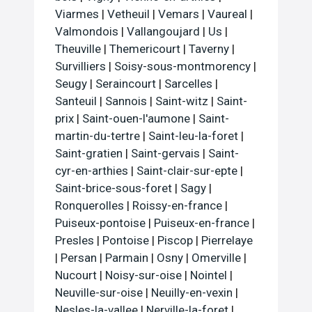
Viarmes
|
Vetheuil
|
Vemars
|
Vaureal
|
Valmondois
|
Vallangoujard
|
Us
|
Theuville
|
Themericourt
|
Taverny
|
Survilliers
|
Soisy-sous-montmorency
|
Seugy
|
Seraincourt
|
Sarcelles
|
Santeuil
|
Sannois
|
Saint-witz
|
Saint-
prix
|
Saint-ouen-l'aumone
|
Saint-
martin-du-tertre
|
Saint-leu-la-foret
|
Saint-gratien
|
Saint-gervais
|
Saint-
cyr-en-arthies
|
Saint-clair-sur-epte
|
Saint-brice-sous-foret
|
Sagy
|
Ronquerolles
|
Roissy-en-france
|
Puiseux-pontoise
|
Puiseux-en-france
|
Presles
|
Pontoise
|
Piscop
|
Pierrelaye
|
Persan
|
Parmain
|
Osny
|
Omerville
|
Nucourt
|
Noisy-sur-oise
|
Nointel
|
Neuville-sur-oise
|
Neuilly-en-vexin
|
Nesles-la-vallee
|
Nerville-la-foret
|