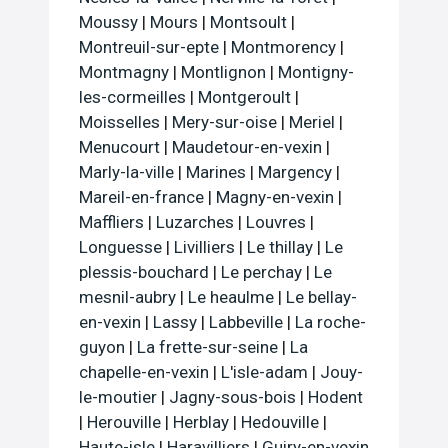
Moussy
|
Mours
|
Montsoult
|
Montreuil-sur-epte
|
Montmorency
|
Montmagny
|
Montlignon
|
Montigny-
les-cormeilles
|
Montgeroult
|
Moisselles
|
Mery-sur-oise
|
Meriel
|
Menucourt
|
Maudetour-en-vexin
|
Marly-la-ville
|
Marines
|
Margency
|
Mareil-en-france
|
Magny-en-vexin
|
Maffliers
|
Luzarches
|
Louvres
|
Longuesse
|
Livilliers
|
Le thillay
|
Le
plessis-bouchard
|
Le perchay
|
Le
mesnil-aubry
|
Le heaulme
|
Le bellay-
en-vexin
|
Lassy
|
Labbeville
|
La roche-
guyon
|
La frette-sur-seine
|
La
chapelle-en-vexin
|
L'isle-adam
|
Jouy-
le-moutier
|
Jagny-sous-bois
|
Hodent
|
Herouville
|
Herblay
|
Hedouville
|
Haute-isle
|
Haravilliers
|
Guiry-en-vexin