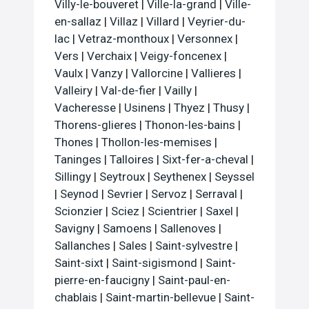
Villy-le-bouveret
|
Ville-la-grand
|
Ville-
en-sallaz
|
Villaz
|
Villard
|
Veyrier-du-
lac
|
Vetraz-monthoux
|
Versonnex
|
Vers
|
Verchaix
|
Veigy-foncenex
|
Vaulx
|
Vanzy
|
Vallorcine
|
Vallieres
|
Valleiry
|
Val-de-fier
|
Vailly
|
Vacheresse
|
Usinens
|
Thyez
|
Thusy
|
Thorens-glieres
|
Thonon-les-bains
|
Thones
|
Thollon-les-memises
|
Taninges
|
Talloires
|
Sixt-fer-a-cheval
|
Sillingy
|
Seytroux
|
Seythenex
|
Seyssel
|
Seynod
|
Sevrier
|
Servoz
|
Serraval
|
Scionzier
|
Sciez
|
Scientrier
|
Saxel
|
Savigny
|
Samoens
|
Sallenoves
|
Sallanches
|
Sales
|
Saint-sylvestre
|
Saint-sixt
|
Saint-sigismond
|
Saint-
pierre-en-faucigny
|
Saint-paul-en-
chablais
|
Saint-martin-bellevue
|
Saint-