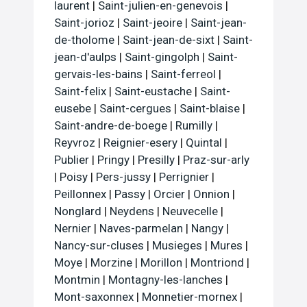
laurent
|
Saint-julien-en-genevois
|
Saint-jorioz
|
Saint-jeoire
|
Saint-jean-
de-tholome
|
Saint-jean-de-sixt
|
Saint-
jean-d'aulps
|
Saint-gingolph
|
Saint-
gervais-les-bains
|
Saint-ferreol
|
Saint-felix
|
Saint-eustache
|
Saint-
eusebe
|
Saint-cergues
|
Saint-blaise
|
Saint-andre-de-boege
|
Rumilly
|
Reyvroz
|
Reignier-esery
|
Quintal
|
Publier
|
Pringy
|
Presilly
|
Praz-sur-arly
|
Poisy
|
Pers-jussy
|
Perrignier
|
Peillonnex
|
Passy
|
Orcier
|
Onnion
|
Nonglard
|
Neydens
|
Neuvecelle
|
Nernier
|
Naves-parmelan
|
Nangy
|
Nancy-sur-cluses
|
Musieges
|
Mures
|
Moye
|
Morzine
|
Morillon
|
Montriond
|
Montmin
|
Montagny-les-lanches
|
Mont-saxonnex
|
Monnetier-mornex
|