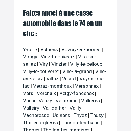
Faites appel à une casse
automobile dans le 74 en un
clic :
Yvoire
|
Vulbens
|
Vovray-en-bornes
|
Vougy
|
Viuz-la-chiesaz
|
Viuz-en-
sallaz
|
Viry
|
Vinzier
|
Villy-le-pelloux
|
Villy-le-bouveret
|
Ville-la-grand
|
Ville-
en-sallaz
|
Villaz
|
Villard
|
Veyrier-du-
lac
|
Vetraz-monthoux
|
Versonnex
|
Vers
|
Verchaix
|
Veigy-foncenex
|
Vaulx
|
Vanzy
|
Vallorcine
|
Vallieres
|
Valleiry
|
Val-de-fier
|
Vailly
|
Vacheresse
|
Usinens
|
Thyez
|
Thusy
|
Thorens-glieres
|
Thonon-les-bains
|
Thones
|
Thollon-les-memises
|