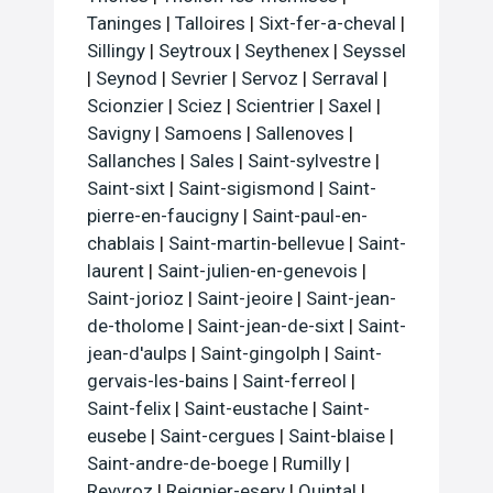
Taninges
|
Talloires
|
Sixt-fer-a-cheval
|
Sillingy
|
Seytroux
|
Seythenex
|
Seyssel
|
Seynod
|
Sevrier
|
Servoz
|
Serraval
|
Scionzier
|
Sciez
|
Scientrier
|
Saxel
|
Savigny
|
Samoens
|
Sallenoves
|
Sallanches
|
Sales
|
Saint-sylvestre
|
Saint-sixt
|
Saint-sigismond
|
Saint-
pierre-en-faucigny
|
Saint-paul-en-
chablais
|
Saint-martin-bellevue
|
Saint-
laurent
|
Saint-julien-en-genevois
|
Saint-jorioz
|
Saint-jeoire
|
Saint-jean-
de-tholome
|
Saint-jean-de-sixt
|
Saint-
jean-d'aulps
|
Saint-gingolph
|
Saint-
gervais-les-bains
|
Saint-ferreol
|
Saint-felix
|
Saint-eustache
|
Saint-
eusebe
|
Saint-cergues
|
Saint-blaise
|
Saint-andre-de-boege
|
Rumilly
|
Reyvroz
|
Reignier-esery
|
Quintal
|