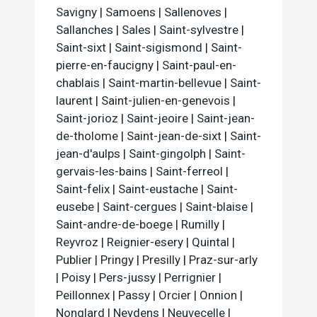
Savigny
|
Samoens
|
Sallenoves
|
Sallanches
|
Sales
|
Saint-sylvestre
|
Saint-sixt
|
Saint-sigismond
|
Saint-
pierre-en-faucigny
|
Saint-paul-en-
chablais
|
Saint-martin-bellevue
|
Saint-
laurent
|
Saint-julien-en-genevois
|
Saint-jorioz
|
Saint-jeoire
|
Saint-jean-
de-tholome
|
Saint-jean-de-sixt
|
Saint-
jean-d'aulps
|
Saint-gingolph
|
Saint-
gervais-les-bains
|
Saint-ferreol
|
Saint-felix
|
Saint-eustache
|
Saint-
eusebe
|
Saint-cergues
|
Saint-blaise
|
Saint-andre-de-boege
|
Rumilly
|
Reyvroz
|
Reignier-esery
|
Quintal
|
Publier
|
Pringy
|
Presilly
|
Praz-sur-arly
|
Poisy
|
Pers-jussy
|
Perrignier
|
Peillonnex
|
Passy
|
Orcier
|
Onnion
|
Nonglard
|
Neydens
|
Neuvecelle
|