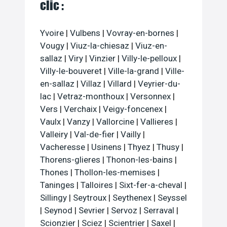
clic :
Yvoire
|
Vulbens
|
Vovray-en-bornes
|
Vougy
|
Viuz-la-chiesaz
|
Viuz-en-
sallaz
|
Viry
|
Vinzier
|
Villy-le-pelloux
|
Villy-le-bouveret
|
Ville-la-grand
|
Ville-
en-sallaz
|
Villaz
|
Villard
|
Veyrier-du-
lac
|
Vetraz-monthoux
|
Versonnex
|
Vers
|
Verchaix
|
Veigy-foncenex
|
Vaulx
|
Vanzy
|
Vallorcine
|
Vallieres
|
Valleiry
|
Val-de-fier
|
Vailly
|
Vacheresse
|
Usinens
|
Thyez
|
Thusy
|
Thorens-glieres
|
Thonon-les-bains
|
Thones
|
Thollon-les-memises
|
Taninges
|
Talloires
|
Sixt-fer-a-cheval
|
Sillingy
|
Seytroux
|
Seythenex
|
Seyssel
|
Seynod
|
Sevrier
|
Servoz
|
Serraval
|
Scionzier
|
Sciez
|
Scientrier
|
Saxel
|