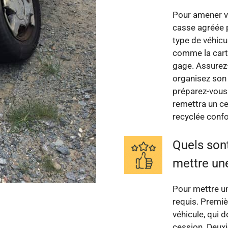
Pour amener vo
casse agréée p
type de véhicu
comme la carte 
gage. Assurez-v
organisez son 
préparez-vous à
remettra un ce
recyclée conf
Quels son
mettre une
Pour mettre un
requis. Premiè
véhicule, qui d
cession. Deuxi