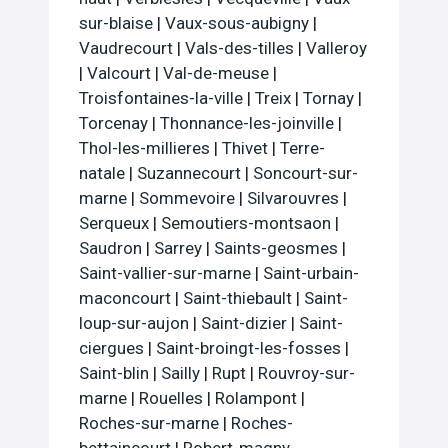
sur-blaise
|
Vaux-sous-aubigny
|
Vaudrecourt
|
Vals-des-tilles
|
Valleroy
|
Valcourt
|
Val-de-meuse
|
Troisfontaines-la-ville
|
Treix
|
Tornay
|
Torcenay
|
Thonnance-les-joinville
|
Thol-les-millieres
|
Thivet
|
Terre-
natale
|
Suzannecourt
|
Soncourt-sur-
marne
|
Sommevoire
|
Silvarouvres
|
Serqueux
|
Semoutiers-montsaon
|
Saudron
|
Sarrey
|
Saints-geosmes
|
Saint-vallier-sur-marne
|
Saint-urbain-
maconcourt
|
Saint-thiebault
|
Saint-
loup-sur-aujon
|
Saint-dizier
|
Saint-
ciergues
|
Saint-broingt-les-fosses
|
Saint-blin
|
Sailly
|
Rupt
|
Rouvroy-sur-
marne
|
Rouelles
|
Rolampont
|
Roches-sur-marne
|
Roches-