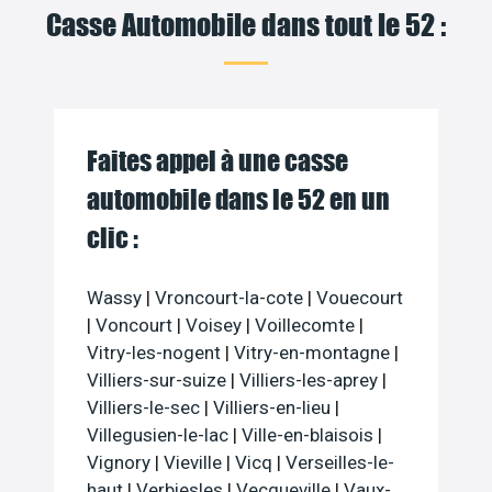
Casse Automobile dans tout le 52 :
Faites appel à une casse
automobile dans le 52 en un
clic :
Wassy
|
Vroncourt-la-cote
|
Vouecourt
|
Voncourt
|
Voisey
|
Voillecomte
|
Vitry-les-nogent
|
Vitry-en-montagne
|
Villiers-sur-suize
|
Villiers-les-aprey
|
Villiers-le-sec
|
Villiers-en-lieu
|
Villegusien-le-lac
|
Ville-en-blaisois
|
Vignory
|
Vieville
|
Vicq
|
Verseilles-le-
haut
|
Verbiesles
|
Vecqueville
|
Vaux-