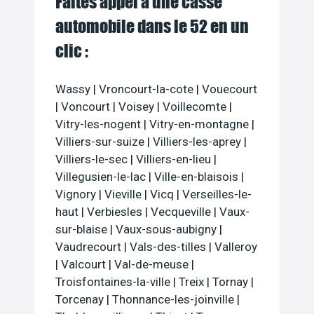
Faites appel à une casse
automobile dans le 52 en un
clic :
Wassy
|
Vroncourt-la-cote
|
Vouecourt
|
Voncourt
|
Voisey
|
Voillecomte
|
Vitry-les-nogent
|
Vitry-en-montagne
|
Villiers-sur-suize
|
Villiers-les-aprey
|
Villiers-le-sec
|
Villiers-en-lieu
|
Villegusien-le-lac
|
Ville-en-blaisois
|
Vignory
|
Vieville
|
Vicq
|
Verseilles-le-
haut
|
Verbiesles
|
Vecqueville
|
Vaux-
sur-blaise
|
Vaux-sous-aubigny
|
Vaudrecourt
|
Vals-des-tilles
|
Valleroy
|
Valcourt
|
Val-de-meuse
|
Troisfontaines-la-ville
|
Treix
|
Tornay
|
Torcenay
|
Thonnance-les-joinville
|