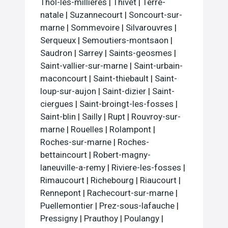
Thol-les-millieres
|
Thivet
|
Terre-
natale
|
Suzannecourt
|
Soncourt-sur-
marne
|
Sommevoire
|
Silvarouvres
|
Serqueux
|
Semoutiers-montsaon
|
Saudron
|
Sarrey
|
Saints-geosmes
|
Saint-vallier-sur-marne
|
Saint-urbain-
maconcourt
|
Saint-thiebault
|
Saint-
loup-sur-aujon
|
Saint-dizier
|
Saint-
ciergues
|
Saint-broingt-les-fosses
|
Saint-blin
|
Sailly
|
Rupt
|
Rouvroy-sur-
marne
|
Rouelles
|
Rolampont
|
Roches-sur-marne
|
Roches-
bettaincourt
|
Robert-magny-
laneuville-a-remy
|
Riviere-les-fosses
|
Rimaucourt
|
Richebourg
|
Riaucourt
|
Rennepont
|
Rachecourt-sur-marne
|
Puellemontier
|
Prez-sous-lafauche
|
Pressigny
|
Prauthoy
|
Poulangy
|