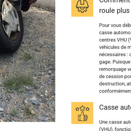
roule plus
Pour vous déba
casse automob
centres VHU (V
véhicules de 
nécessaires : ca
gage. Puisque l
remorquage ver
de cession pou
destruction, a
conformément
Casse au
Une casse aut
(VHU), fonctio