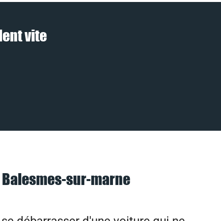
ent vite
à Balesmes-sur-marne
e débarrasser d'une voiture qui ne