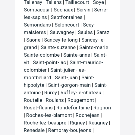
Tallenay
|
Tallans
|
Taillecourt
|
Soye
|
Sombacour
|
Sochaux
|
Servin
|
Serre-
les-sapins
|
Septfontaines
|
Semondans
|
Seloncourt
|
Scey-
maisieres
|
Sauvagney
|
Saules
|
Saraz
|
Saone
|
Sancey-le-long
|
Sancey-le-
grand
|
Sainte-suzanne
|
Sainte-marie
|
Sainte-colombe
|
Sainte-anne
|
Saint-
vit
|
Saint-point-lac
|
Saint-maurice-
colombier
|
Saint-julien-les-
montbeliard
|
Saint-juan
|
Saint-
hippolyte
|
Saint-gorgon-main
|
Saint-
antoine
|
Rurey
|
Ruffey-le-chateau
|
Routelle
|
Roulans
|
Rougemont
|
Roset-fluans
|
Rondefontaine
|
Rognon
|
Roches-les-blamont
|
Rochejean
|
Roche-lez-beaupre
|
Rigney
|
Reugney
|
Renedale
|
Remoray-boujeons
|