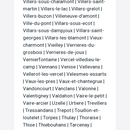
Villers-sous-chalamont
|
Villers-saint-
martin
|
Villers-le-lac
|
Villers-grelot
|
Villers-buzon
|
Villeneuve-d'amont
|
Ville-du-pont
|
Villars-sous-ecot
|
Villars-sous-dampjoux
|
Villars-saint-
georges
|
Villars-les-blamont
|
Vieux-
charmont
|
Vieilley
|
Verrieres-du-
grosbois
|
Verrieres-de-joux
|
Vernierfontaine
|
Vercel-villedieu-le-
camp
|
Vennans
|
Venise
|
Vellevans
|
Vellerot-les-vercel
|
Velesmes-essarts
|
Vaux-les-pres
|
Vaux-et-chantegrue
|
Vandoncourt
|
Vanclans
|
Valonne
|
Valentigney
|
Valdahon
|
Vaire-le-petit
|
Vaire-arcier
|
Uzelle
|
Urtiere
|
Trevillers
|
Tressandans
|
Trepot
|
Touillon-et-
loutelet
|
Torpes
|
Thulay
|
Thoraise
|
Thise
|
Thiebouhans
|
Tarcenay
|