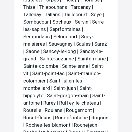
Thise
|
Thiebouhans
|
Tarcenay
|
Tallenay
|
Tallans
|
Taillecourt
|
Soye
|
Sombacour
|
Sochaux
|
Servin
|
Serre-
les-sapins
|
Septfontaines
|
Semondans
|
Seloncourt
|
Scey-
maisieres
|
Sauvagney
|
Saules
|
Saraz
|
Saone
|
Sancey-le-long
|
Sancey-le-
grand
|
Sainte-suzanne
|
Sainte-marie
|
Sainte-colombe
|
Sainte-anne
|
Saint-
vit
|
Saint-point-lac
|
Saint-maurice-
colombier
|
Saint-julien-les-
montbeliard
|
Saint-juan
|
Saint-
hippolyte
|
Saint-gorgon-main
|
Saint-
antoine
|
Rurey
|
Ruffey-le-chateau
|
Routelle
|
Roulans
|
Rougemont
|
Roset-fluans
|
Rondefontaine
|
Rognon
|
Roches-les-blamont
|
Rochejean
|