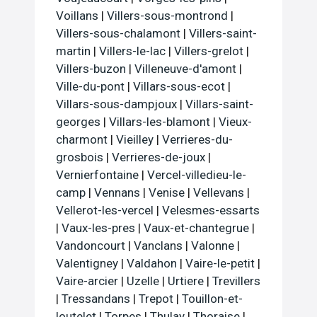
Voillans
|
Villers-sous-montrond
|
Villers-sous-chalamont
|
Villers-saint-
martin
|
Villers-le-lac
|
Villers-grelot
|
Villers-buzon
|
Villeneuve-d'amont
|
Ville-du-pont
|
Villars-sous-ecot
|
Villars-sous-dampjoux
|
Villars-saint-
georges
|
Villars-les-blamont
|
Vieux-
charmont
|
Vieilley
|
Verrieres-du-
grosbois
|
Verrieres-de-joux
|
Vernierfontaine
|
Vercel-villedieu-le-
camp
|
Vennans
|
Venise
|
Vellevans
|
Vellerot-les-vercel
|
Velesmes-essarts
|
Vaux-les-pres
|
Vaux-et-chantegrue
|
Vandoncourt
|
Vanclans
|
Valonne
|
Valentigney
|
Valdahon
|
Vaire-le-petit
|
Vaire-arcier
|
Uzelle
|
Urtiere
|
Trevillers
|
Tressandans
|
Trepot
|
Touillon-et-
loutelet
|
Torpes
|
Thulay
|
Thoraise
|