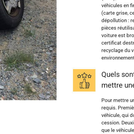
véhicules en f
(carte grise, c
dépollution : r
pièces réutili
voiture est br
certificat dest
recyclage du 
environnement
Quels son
mettre une
Pour mettre un
requis. Premiè
véhicule, qui d
cession. Deuxi
que le véhicul