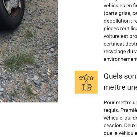
véhicules en f
(carte grise, c
dépollution : r
pièces réutili
voiture est br
certificat dest
recyclage du 
environnement
Quels son
mettre une
Pour mettre un
requis. Premiè
véhicule, qui d
cession. Deuxi
que le véhicul