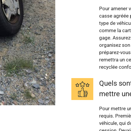
Pour amener vo
casse agréée p
type de véhicu
comme la carte 
gage. Assurez-v
organisez son 
préparez-vous à
remettra un ce
recyclée conf
Quels son
mettre une
Pour mettre un
requis. Premiè
véhicule, qui d
cession. Deuxi