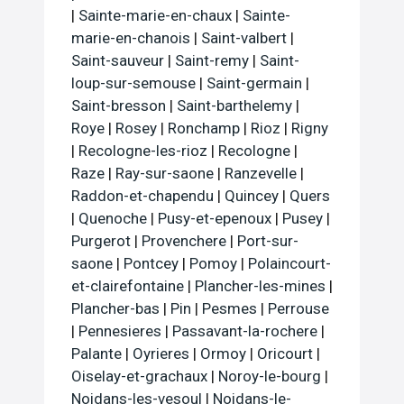
|
Sainte-marie-en-chaux
|
Sainte-
marie-en-chanois
|
Saint-valbert
|
Saint-sauveur
|
Saint-remy
|
Saint-
loup-sur-semouse
|
Saint-germain
|
Saint-bresson
|
Saint-barthelemy
|
Roye
|
Rosey
|
Ronchamp
|
Rioz
|
Rigny
|
Recologne-les-rioz
|
Recologne
|
Raze
|
Ray-sur-saone
|
Ranzevelle
|
Raddon-et-chapendu
|
Quincey
|
Quers
|
Quenoche
|
Pusy-et-epenoux
|
Pusey
|
Purgerot
|
Provenchere
|
Port-sur-
saone
|
Pontcey
|
Pomoy
|
Polaincourt-
et-clairefontaine
|
Plancher-les-mines
|
Plancher-bas
|
Pin
|
Pesmes
|
Perrouse
|
Pennesieres
|
Passavant-la-rochere
|
Palante
|
Oyrieres
|
Ormoy
|
Oricourt
|
Oiselay-et-grachaux
|
Noroy-le-bourg
|
Noidans-les-vesoul
|
Noidans-le-