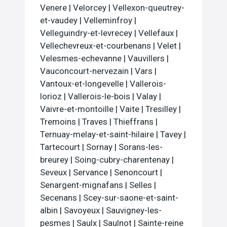
Venere
|
Velorcey
|
Vellexon-queutrey-
et-vaudey
|
Velleminfroy
|
Velleguindry-et-levrecey
|
Vellefaux
|
Vellechevreux-et-courbenans
|
Velet
|
Velesmes-echevanne
|
Vauvillers
|
Vauconcourt-nervezain
|
Vars
|
Vantoux-et-longevelle
|
Vallerois-
lorioz
|
Vallerois-le-bois
|
Valay
|
Vaivre-et-montoille
|
Vaite
|
Tresilley
|
Tremoins
|
Traves
|
Thieffrans
|
Ternuay-melay-et-saint-hilaire
|
Tavey
|
Tartecourt
|
Sornay
|
Sorans-les-
breurey
|
Soing-cubry-charentenay
|
Seveux
|
Servance
|
Senoncourt
|
Senargent-mignafans
|
Selles
|
Secenans
|
Scey-sur-saone-et-saint-
albin
|
Savoyeux
|
Sauvigney-les-
pesmes
|
Saulx
|
Saulnot
|
Sainte-reine