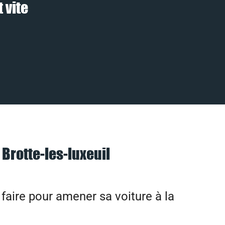
 vite
 Brotte-les-luxeuil
aire pour amener sa voiture à la