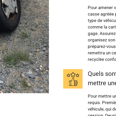
Pour amener vo
casse agréée p
type de véhicu
comme la carte 
gage. Assurez-v
organisez son 
préparez-vous à
remettra un ce
recyclée conf
Quels son
mettre une
Pour mettre un
requis. Premiè
véhicule, qui d
cession. Deuxi