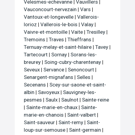
Velesmes-echevanne
|
Vauvillers
|
Vauconcourt-nervezain
|
Vars
|
Vantoux-et-longevelle
|
Vallerois-
lorioz
|
Vallerois-le-bois
|
Valay
|
Vaivre-et-montoille
|
Vaite
|
Tresilley
|
Tremoins
|
Traves
|
Thieffrans
|
Ternuay-melay-et-saint-hilaire
|
Tavey
|
Tartecourt
|
Sornay
|
Sorans-les-
breurey
|
Soing-cubry-charentenay
|
Seveux
|
Servance
|
Senoncourt
|
Senargent-mignafans
|
Selles
|
Secenans
|
Scey-sur-saone-et-saint-
albin
|
Savoyeux
|
Sauvigney-les-
pesmes
|
Saulx
|
Saulnot
|
Sainte-reine
|
Sainte-marie-en-chaux
|
Sainte-
marie-en-chanois
|
Saint-valbert
|
Saint-sauveur
|
Saint-remy
|
Saint-
loup-sur-semouse
|
Saint-germain
|