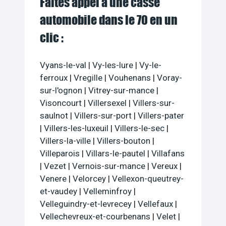
Faites appel à une casse
automobile dans le 70 en un
clic :
Vyans-le-val
|
Vy-les-lure
|
Vy-le-
ferroux
|
Vregille
|
Vouhenans
|
Voray-
sur-l'ognon
|
Vitrey-sur-mance
|
Visoncourt
|
Villersexel
|
Villers-sur-
saulnot
|
Villers-sur-port
|
Villers-pater
|
Villers-les-luxeuil
|
Villers-le-sec
|
Villers-la-ville
|
Villers-bouton
|
Villeparois
|
Villars-le-pautel
|
Villafans
|
Vezet
|
Vernois-sur-mance
|
Vereux
|
Venere
|
Velorcey
|
Vellexon-queutrey-
et-vaudey
|
Velleminfroy
|
Velleguindry-et-levrecey
|
Vellefaux
|
Vellechevreux-et-courbenans
|
Velet
|