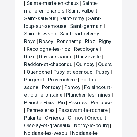
|
Sainte-marie-en-chaux
|
Sainte-
marie-en-chanois
|
Saint-valbert
|
Saint-sauveur
|
Saint-remy
|
Saint-
loup-sur-semouse
|
Saint-germain
|
Saint-bresson
|
Saint-barthelemy
|
Roye
|
Rosey
|
Ronchamp
|
Rioz
|
Rigny
|
Recologne-les-rioz
|
Recologne
|
Raze
|
Ray-sur-saone
|
Ranzevelle
|
Raddon-et-chapendu
|
Quincey
|
Quers
|
Quenoche
|
Pusy-et-epenoux
|
Pusey
|
Purgerot
|
Provenchere
|
Port-sur-
saone
|
Pontcey
|
Pomoy
|
Polaincourt-
et-clairefontaine
|
Plancher-les-mines
|
Plancher-bas
|
Pin
|
Pesmes
|
Perrouse
|
Pennesieres
|
Passavant-la-rochere
|
Palante
|
Oyrieres
|
Ormoy
|
Oricourt
|
Oiselay-et-grachaux
|
Noroy-le-bourg
|
Noidans-les-vesoul
|
Noidans-le-