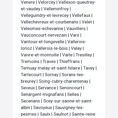
Venere
|
Velorcey
|
Vellexon-queutrey-
et-vaudey
|
Velleminfroy
|
Velleguindry-et-levrecey
|
Vellefaux
|
Vellechevreux-et-courbenans
|
Velet
|
Velesmes-echevanne
|
Vauvillers
|
Vauconcourt-nervezain
|
Vars
|
Vantoux-et-longevelle
|
Vallerois-
lorioz
|
Vallerois-le-bois
|
Valay
|
Vaivre-et-montoille
|
Vaite
|
Tresilley
|
Tremoins
|
Traves
|
Thieffrans
|
Ternuay-melay-et-saint-hilaire
|
Tavey
|
Tartecourt
|
Sornay
|
Sorans-les-
breurey
|
Soing-cubry-charentenay
|
Seveux
|
Servance
|
Senoncourt
|
Senargent-mignafans
|
Selles
|
Secenans
|
Scey-sur-saone-et-saint-
albin
|
Savoyeux
|
Sauvigney-les-
pesmes
|
Saulx
|
Saulnot
|
Sainte-reine