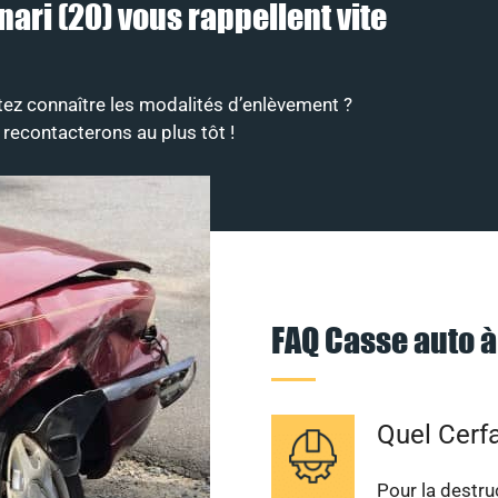
ari (20) vous rappellent vite
ez connaître les modalités d’enlèvement ?
 recontacterons au plus tôt !
FAQ Casse auto à
Quel Cerfa
Pour la destruc