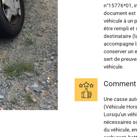
n°15776*01, in
document est e
véhicule à un 
être rempli et 
destinataire (l
accompagne la
conserver un e
sert de preuve
véhicule.
Comment f
Une casse aut
(Véhicule Hors
Lorsqu’un véhi
nécessaires so
du véhicule, e