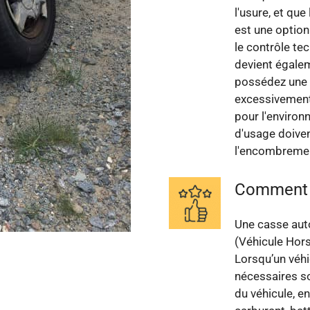
l'usure, et qu
est une option
le contrôle te
devient égalem
possédez une 
excessivement,
pour l'environ
d'usage doiven
l'encombreme
Comment f
Une casse aut
(Véhicule Hors
Lorsqu’un véhi
nécessaires so
du véhicule, e