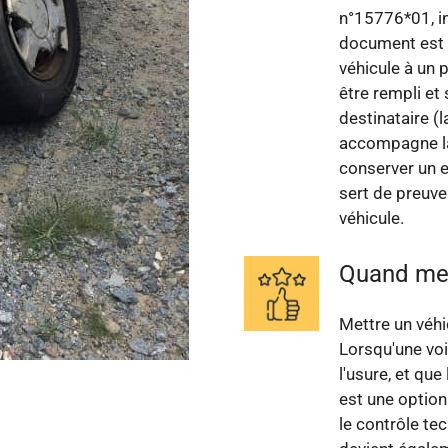
n°15776*01, in
document est e
véhicule à un 
être rempli et 
destinataire (l
accompagne la
conserver un e
sert de preuve
véhicule.
Quand met
Mettre un véhi
Lorsqu'une voi
l'usure, et qu
est une option
le contrôle te