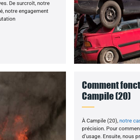
es. De surcroît, notre
mé, notre engagement
utation
Comment foncti
Campile (20)
À Campile (20),
notre c
précision. Pour commenc
d’usage. Ensuite, nous p